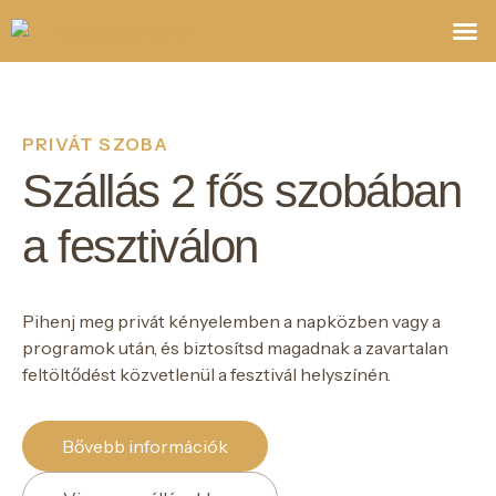
Jegyek,
PRIVÁT SZOBA
Szállás 2 fős szobában
a fesztiválon
Pihenj meg privát kényelemben a napközben vagy a
programok után, és biztosítsd magadnak a zavartalan
feltöltődést közvetlenül a fesztivál helyszínén.
Bővebb információk