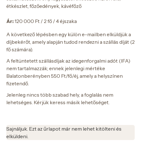
étkészlet, főzőedények, kávéfőző
Ár:
120 000 Ft / 2 fő / 4 éjszaka
A következő lépésben egy külön e-mailben elküldjük a
díjbekérőt, amely alapján tudod rendezni a szállás díját (2
fő számára).
A feltüntetett szállásdíjak az idegenforgalmi adót (IFA)
nem tartalmazzák; ennek jelenlegi mértéke
Balatonberényben 550 Ft/fő/éj, amely a helyszínen
fizetendő.
Jelenleg nincs több szabad hely, a foglalás nem
lehetséges. Kérjük keress másik lehetőséget.
Sajnáljuk. Ezt az űrlapot már nem lehet kitölteni és
elküldeni.