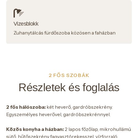
Vizesblokk
Zuhanytálcás fürdőszoba közösen a faházban
2 FŐS SZOBÁK
Részletek és foglalás
2 fős hálószoba:
két heverő, gardróbszekrény.
Egyszemélyes heverővel, gardróbszekrénnyel.
Közös konyha a házban:
2 lapos főzőlap, mikrohullámú
sütő, hűtőszekrény fagyasztórekesszel, vízforraló,