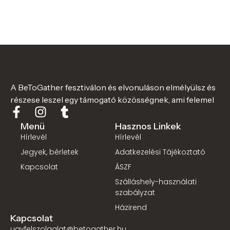
A BeToGather fesztiválon és elvonuláson elmélyülsz és
részese leszel egy támogató közösségnek, ami felemel
Menü
Hasznos Linkek
Hírlevél
Hírlevél
Jegyek, bérletek
Adatkezelési Tájékoztató
Kapcsolat
ÁSZF
Szálláshely-használati
szabályzat
Házirend
Kapcsolat
ugyfelszolgalat@betogather.hu