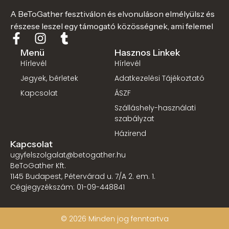
A BeToGather fesztiválon és elvonuláson elmélyülsz és
részese leszel egy támogató közösségnek, ami felemel
Menü
Hasznos Linkek
Hírlevél
Hírlevél
Jegyek, bérletek
Adatkezelési Tájékoztató
Kapcsolat
ÁSZF
Szálláshely-használati
szabályzat
Házirend
Kapcsolat
ugyfelszolgalat@betogather.hu
BeToGather Kft.
1145 Budapest, Pétervárad u. 7/A 2. em. 1.
Cégjegyzékszám: 01-09-448841
© 2026 Minden jog fenntartva