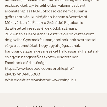
eszközökkel. Új- és teliholdas, valamint adventi
aromaterápiás HANGolódásokat nem csupán a
győrszentiváni kuckójában, hanem a Szentiváni
Mókavárban és Écsen, a Gránátkő Pajtában is
SZERetettel vezet az érdeklődők számára.
2026-ban a BeToGather Fesztiválon önkéntesként
dolgozik a Gyermekfaluban, ahol sok-sok szeretettel
várja a csemetéket, hogy együtt jógázzanak,
hangpancsizzanak és meséket hallgassanak hangtálak
és egyéb hangkeltő eszközök kíséretében.
Facebook elérhetősége:
https://www.facebook.com/profile.php?
id=61574104435808
Web oldalát itt olvashatod: www.csingi.hu