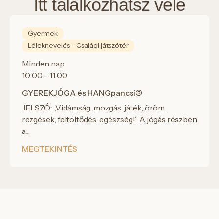
Itt találkozhatsz vele
Gyermek
Léleknevelés - Családi játszótér
Minden nap
10:00 - 11:00
GYEREKJÓGA és HANGpancsi®
JELSZÓ: „Vidámság, mozgás, játék, öröm,
rezgések, feltöltődés, egészség!” A jógás részben
a...
MEGTEKINTÉS