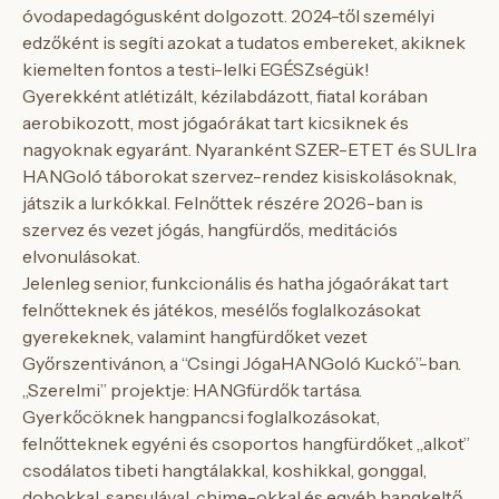
óvodapedagógusként dolgozott. 2024-től személyi
edzőként is segíti azokat a tudatos embereket, akiknek
kiemelten fontos a testi-lelki EGÉSZségük!
Gyerekként atlétizált, kézilabdázott, fiatal korában
aerobikozott, most jógaórákat tart kicsiknek és
nagyoknak egyaránt. Nyaranként SZER-ETET és SULIra
HANGoló táborokat szervez-rendez kisiskolásoknak,
játszik a lurkókkal. Felnőttek részére 2026-ban is
szervez és vezet jógás, hangfürdős, meditációs
elvonulásokat.
Jelenleg senior, funkcionális és hatha jógaórákat tart
felnőtteknek és játékos, mesélős foglalkozásokat
gyerekeknek, valamint hangfürdőket vezet
Győrszentivánon, a “Csingi JógaHANGoló Kuckó”-ban.
„Szerelmi” projektje: HANGfürdők tartása.
Gyerkőcöknek hangpancsi foglalkozásokat,
felnőtteknek egyéni és csoportos hangfürdőket „alkot”
csodálatos tibeti hangtálakkal, koshikkal, gonggal,
dobokkal, sansulával, chime-okkal és egyéb hangkeltő