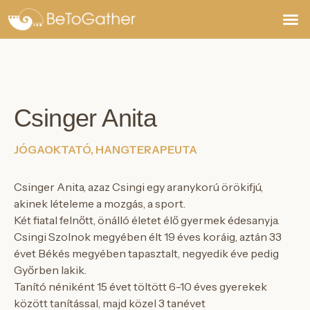
Jegyek,
Csinger Anita
JÓGAOKTATÓ, HANGTERAPEUTA
Csinger Anita, azaz Csingi egy aranykorú örökifjú,
akinek lételeme a mozgás, a sport.
Két fiatal felnőtt, önálló életet élő gyermek édesanyja.
Csingi Szolnok megyében élt 19 éves koráig, aztán 33
évet Békés megyében tapasztalt, negyedik éve pedig
Győrben lakik.
Tanító néniként 15 évet töltött 6-10 éves gyerekek
között tanítással, majd közel 3 tanévet