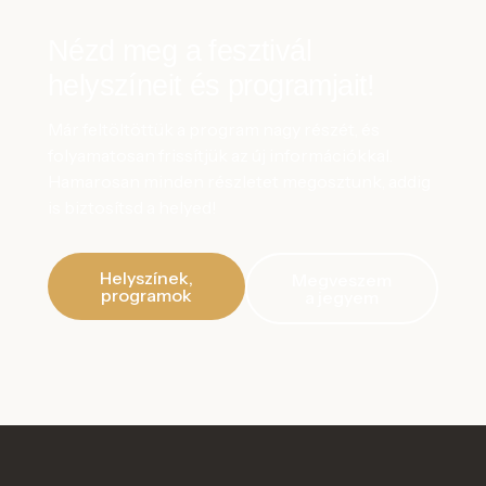
Nézd meg a fesztivál
helyszíneit és programjait!
Már feltöltöttük a program nagy részét, és
folyamatosan frissítjük az új információkkal.
Hamarosan minden részletet megosztunk, addig
is biztosítsd a helyed!
Helyszínek,
Megveszem
programok
a jegyem