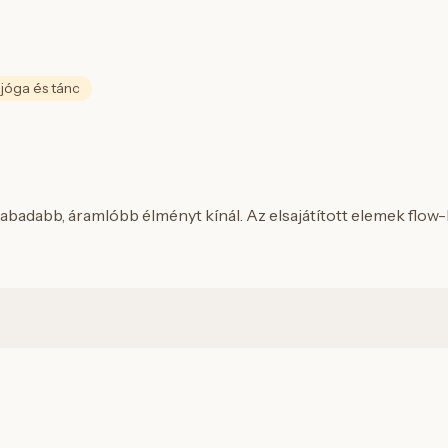
 jóga és tánc
abadabb, áramlóbb élményt kínál. Az elsajátított elemek flow-