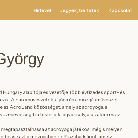
Hírlevél
Jegyek, bérletek
Kapcsolat
György
Hungary alapítója és vezetője, több évtizedes sport- és
lkezik. A harcművészetek, a jóga és a mozgásművészet
tre az AcroLand közösséget, amely az acroyoga, a
zésével segíti a testi-lelki egyensúly, a bizalom és az
r megtapasztalhassa az acroyoga játékos, mégis mélyen
élhesse azt a mozgásban rejlő szabadságot, amely