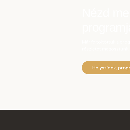
Nézd meg 
programja
Már feltöltöttük a pro
részletet megosztunk, a
Helyszínek, pro