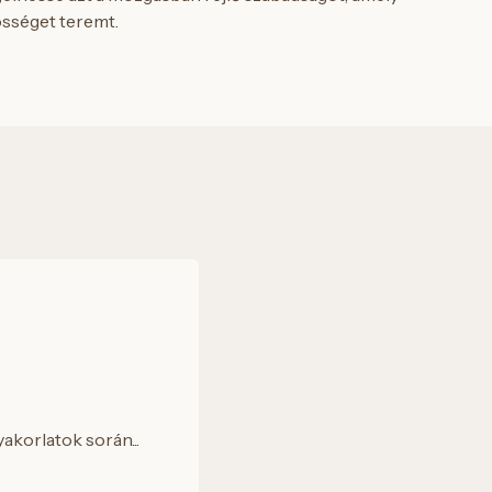
össéget teremt.
akorlatok során...