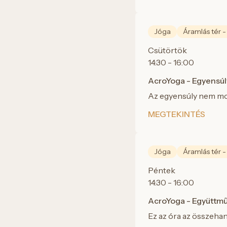
Jóga
Áramlás tér -
Csütörtök
14:30 - 16:00
AcroYoga - Egyensúl
Az egyensúly nem mozd
MEGTEKINTÉS
Jóga
Áramlás tér -
Péntek
14:30 - 16:00
AcroYoga - Együttm
Ez az óra az összehan