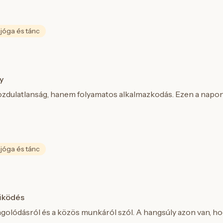
 jóga és tánc
y
ulatlanság, hanem folyamatos alkalmazkodás. Ezen a napon a f
 jóga és tánc
űködés
golódásról és a közös munkáról szól. A hangsúly azon van, hogy