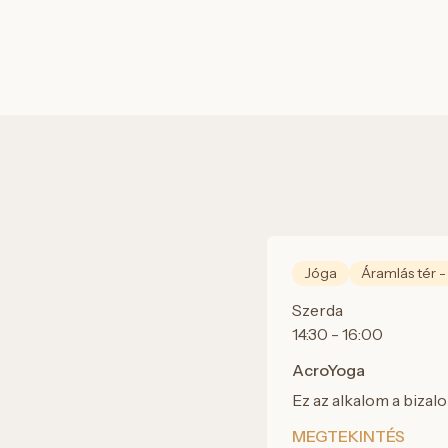
Jóga
Áramlás tér -
Szerda
14:30 - 16:00
AcroYoga
Ez az alkalom a bizal
MEGTEKINTÉS