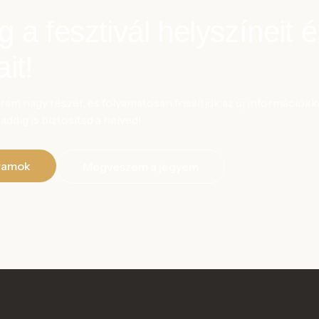
a fesztivál helyszíneit é
it!
gram nagy részét, és folyamatosan frissítjük az új információ
ddig is biztosítsd a helyed!
gramok
Megveszem a jegyem