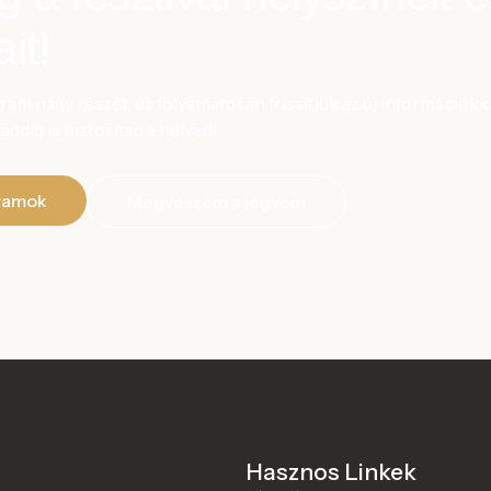
it!
gram nagy részét, és folyamatosan frissítjük az új információ
ddig is biztosítsd a helyed!
gramok
Megveszem a jegyem
Hasznos Linkek