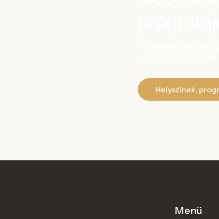
programja
Már feltöltöttük a pro
részletet megosztunk, a
Helyszínek, pro
Menü