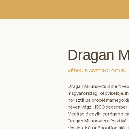
Dragan Mi
VÉDIKUS ASZTROLÓGUS
Dragan Milunovits ismert véd
magyarországi képviselője. In
holisztikus problémamegoldá
néven végzi. 1990 december ó
Meditáció egyik legrégebbi ta
Dragan Milunovits a fesztivál i
részletek és időpontfoglalás i