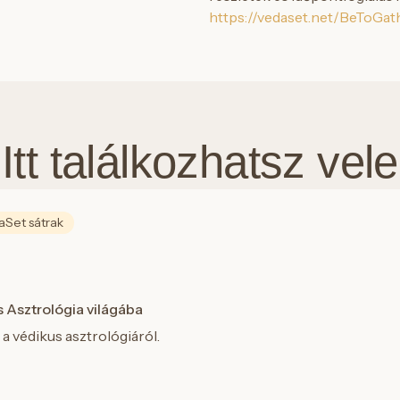
https://vedaset.net/
BeToGath
Itt találkozhatsz vele
Set sátrak
s Asztrológia világába
a védikus asztrológiáról.