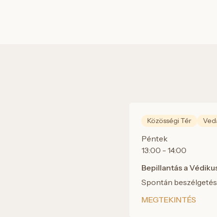
Közösségi Tér
Veda
Péntek
13:00 - 14:00
Bepillantás a Védiku
Spontán beszélgetés 
MEGTEKINTÉS