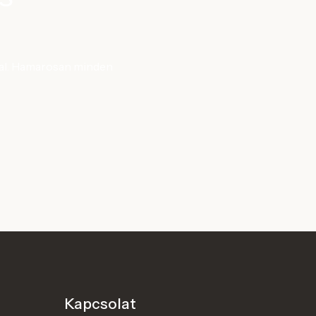
kkal. Hamarosan minden
Kapcsolat