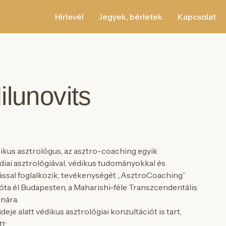
Hírlevél
Jegyek, bérletek
Kapcsolat
lunovits
ikus asztrológus, az asztro-coaching egyik
diai asztrológiával, védikus tudományokkal és
ssal foglalkozik, tevékenységét „AsztroCoaching”
ta él Budapesten, a Maharishi-féle Transzcendentális
nára.
deje alatt védikus asztrológiai konzultációt is tart,
tt: