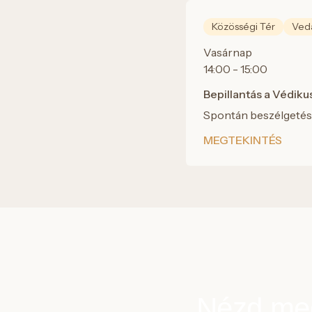
Közösségi Tér
Veda
Vasárnap
14:00 - 15:00
Bepillantás a Védiku
Spontán beszélgetés 
MEGTEKINTÉS
Nézd meg 