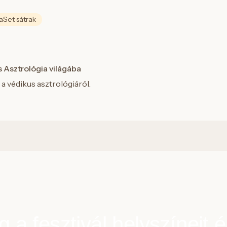
Set sátrak
s Asztrológia világába
a védikus asztrológiáról.
a fesztivál helyszíneit é