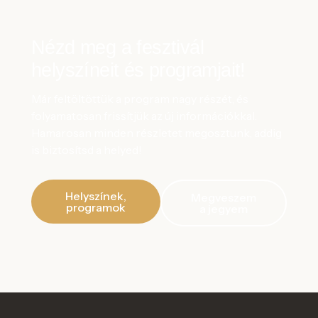
Nézd meg a fesztivál
helyszíneit és programjait!
Már feltöltöttük a program nagy részét, és
folyamatosan frissítjük az új információkkal.
Hamarosan minden részletet megosztunk, addig
is biztosítsd a helyed!
Helyszínek,
Megveszem
programok
a jegyem