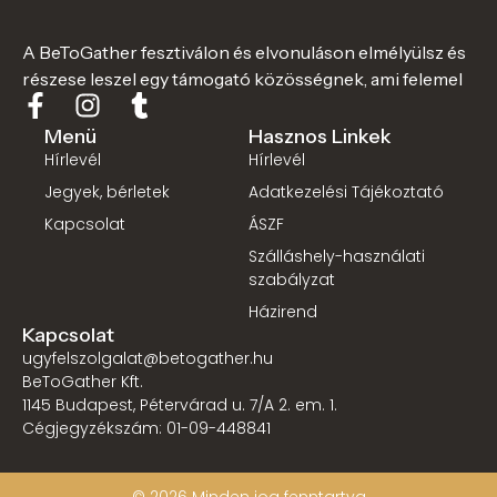
A BeToGather fesztiválon és elvonuláson elmélyülsz és
részese leszel egy támogató közösségnek, ami felemel
Menü
Hasznos Linkek
Hírlevél
Hírlevél
Jegyek, bérletek
Adatkezelési Tájékoztató
Kapcsolat
ÁSZF
Szálláshely-használati
szabályzat
Házirend
Kapcsolat
ugyfelszolgalat@betogather.hu
BeToGather Kft.
1145 Budapest, Pétervárad u. 7/A 2. em. 1.
Cégjegyzékszám: 01-09-448841