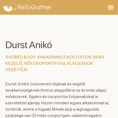
Jegyek,
Durst Anikó
SACRED BODY AWAKENING FACILITÁTOR, REIKI
KEZELŐ, NŐI CSOPORTFOGLALKOZÁSOK
VEZETŐJE
Durst Anikó önismereti útjának és segítői
tevékenységének fontos alappillérei az érintés alapú
módszerek. Egyéni és csoportos folyamatokat is
szeretettel ajánlja, hiszen minden egyes alkalommal az
történik, amire a fogadó félnek épp a legnagyobb
szüksége van. Érintés csoportjain, valamint egyéni