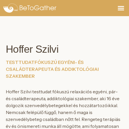
Jegyek,
Hoffer Szilvi
TESTTUDATFÓKUSZÚ EGYÉNI- ÉS
CSALÁDTERAPEUTA ÉS ADDIKTOLÓGIAI
SZAKEMBER
Hoffer Szilvi testtudat fókuszú relaxációs egyéni, pár-
és családterapeuta, addiktológiai szakember, aki 16 éve
dolgozik szenvedélybetegekkel és hozzátartozóikkal.
Nemcsak felépülő függő, hanem ő maga is
szenvedélybeteg családban nőtt fel. Rengeteg terápiás
év és önismereti munka áll mögötte, ami folyamatosan