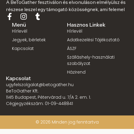
A BeToGather fesztiválon és elvonuláson elmélyülsz és
részese leszel egy támogató közösségnek, ami felemel
Menü
Hasznos Linkek
Hírlevél
Hírlevél
Jegyek, bérletek
Adatkezelési Tájékoztató
Kapcsolat
ÁSZF
Szálláshely-használati
szabályzat
Házirend
Kapcsolat
ugyfelszolgalat@betogather.hu
BeToGather Kft.
1145 Budapest, Pétervárad u. 7/A 2. em. 1.
Cégjegyzékszám: 01-09-448841
© 2026 Minden jog fenntartva