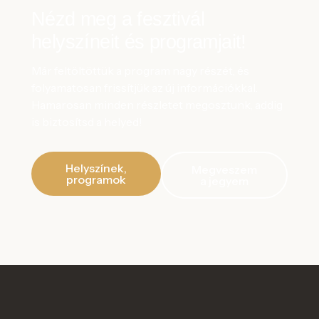
Nézd meg a fesztivál
helyszíneit és programjait!
Már feltöltöttük a program nagy részét, és
folyamatosan frissítjük az új információkkal.
Hamarosan minden részletet megosztunk, addig
is biztosítsd a helyed!
Helyszínek,
Megveszem
programok
a jegyem