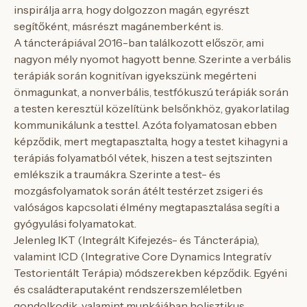
inspirálja arra, hogy dolgozzon magán, egyrészt
segítőként, másrészt magánemberként is.
A táncterápiával 2016-ban találkozott először, ami
nagyon mély nyomot hagyott benne. Szerinte a verbális
terápiák során kognitívan igyekszünk megérteni
önmagunkat, a nonverbális, testfókuszú terápiák során
a testen keresztül közelítünk belsőnkhöz, gyakorlatilag
kommunikálunk a testtel. Azóta folyamatosan ebben
képződik, mert megtapasztalta, hogy a testet kihagyni a
terápiás folyamatból vétek, hiszen a test sejtszinten
emlékszik a traumákra. Szerinte a test- és
mozgásfolyamatok során átélt testérzet zsigeri és
valóságos kapcsolati élmény megtapasztalása segíti a
gyógyulási folyamatokat.
Jelenleg IKT (Integrált Kifejezés- és Táncterápia),
valamint ICD (Integrative Core Dynamics Integratív
Testorientált Terápia) módszerekben képződik. Egyéni
és családteraputaként rendszerszemléletben
gondolkodik, valamint munkájában holisztikus