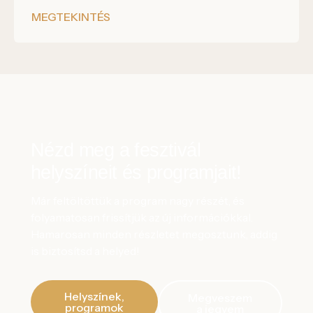
MEGTEKINTÉS
Nézd meg a fesztivál
helyszíneit és programjait!
Már feltöltöttük a program nagy részét, és
folyamatosan frissítjük az új információkkal.
Hamarosan minden részletet megosztunk, addig
is biztosítsd a helyed!
Helyszínek,
Megveszem
programok
a jegyem