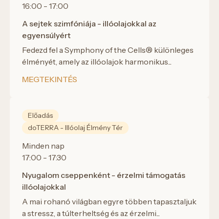
16:00 - 17:00
A sejtek szimfóniája - illóolajokkal az
egyensúlyért
Fedezd fel a Symphony of the Cells® különleges
élményét, amely az illóolajok harmonikus...
MEGTEKINTÉS
Előadás
doTERRA - Illóolaj Élmény Tér
Minden nap
17:00 - 17:30
Nyugalom cseppenként - érzelmi támogatás
illóolajokkal
A mai rohanó világban egyre többen tapasztaljuk
a stressz, a túlterheltség és az érzelmi...