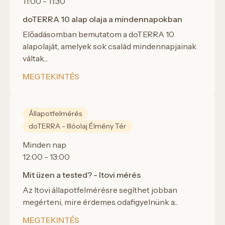
11:00 - 11:30
doTERRA 10 alap olaja a mindennapokban
Előadásomban bemutatom a doTERRA 10
alapolaját, amelyek sok család mindennapjainak
váltak...
MEGTEKINTÉS
Állapotfelmérés
doTERRA - Illóolaj Élmény Tér
Minden nap
12:00 - 13:00
Mit üzen a tested? - Itovi mérés
Az Itovi állapotfelmérésre segíthet jobban
megérteni, mire érdemes odafigyelnünk a...
MEGTEKINTÉS