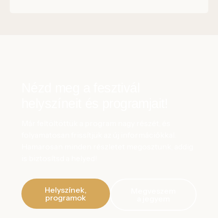
Nézd meg a fesztivál
helyszíneit és programjait!
Már feltöltöttük a program nagy részét, és
folyamatosan frissítjük az új információkkal.
Hamarosan minden részletet megosztunk, addig
is biztosítsd a helyed!
Helyszínek,
Megveszem
programok
a jegyem