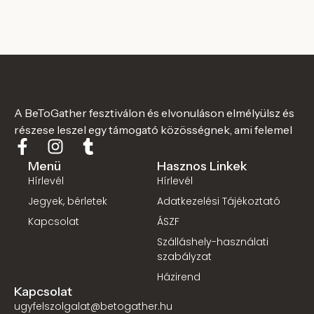
A BeToGather fesztiválon és elvonuláson elmélyülsz és
részese leszel egy támogató közösségnek, ami felemel
Menü
Hasznos Linkek
Hírlevél
Hírlevél
Jegyek, bérletek
Adatkezelési Tájékoztató
Kapcsolat
ÁSZF
Szálláshely-használati
szabályzat
Házirend
Kapcsolat
ugyfelszolgalat@betogather.hu