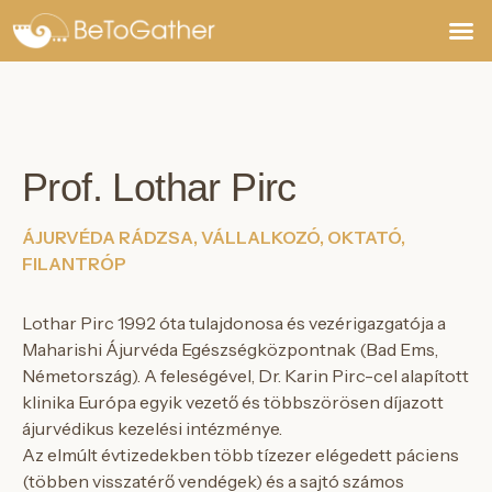
Jegyek,
Prof. Lothar Pirc
ÁJURVÉDA RÁDZSA, VÁLLALKOZÓ, OKTATÓ,
FILANTRÓP
Lothar Pirc 1992 óta tulajdonosa és vezérigazgatója a
Maharishi Ájurvéda Egészségközpontnak (Bad Ems,
Németország). A feleségével, Dr. Karin Pirc-cel alapított
klinika Európa egyik vezető és többszörösen díjazott
ájurvédikus kezelési intézménye.
Az elmúlt évtizedekben több tízezer elégedett páciens
(többen visszatérő vendégek) és a sajtó számos