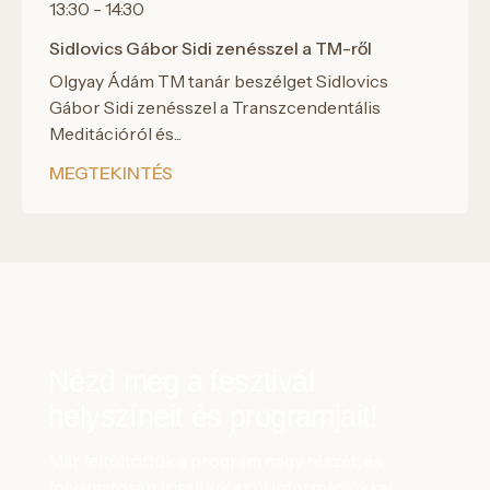
13:30 - 14:30
Sidlovics Gábor Sidi zenésszel a TM-ről
Olgyay Ádám TM tanár beszélget Sidlovics
Gábor Sidi zenésszel a Transzcendentális
Meditációról és...
MEGTEKINTÉS
Nézd meg a fesztivál
helyszíneit és programjait!
Már feltöltöttük a program nagy részét, és
folyamatosan frissítjük az új információkkal.