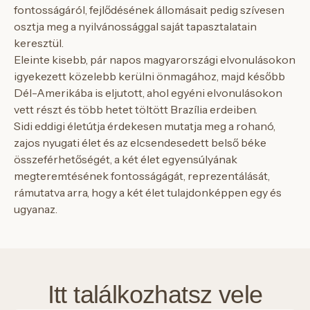
fontosságáról, fejlődésének állomásait pedig szívesen
osztja meg a nyilvánossággal saját tapasztalatain
keresztül.
Eleinte kisebb, pár napos magyarországi elvonulásokon
igyekezett közelebb kerülni önmagához, majd később
Dél-Amerikába is eljutott, ahol egyéni elvonulásokon
vett részt és több hetet töltött Brazília erdeiben.
Sidi eddigi életútja érdekesen mutatja meg a rohanó,
zajos nyugati élet és az elcsendesedett belső béke
összeférhetőségét, a két élet egyensúlyának
megteremtésének fontosságágát, reprezentálását,
rámutatva arra, hogy a két élet tulajdonképpen egy és
ugyanaz.
Itt találkozhatsz vele