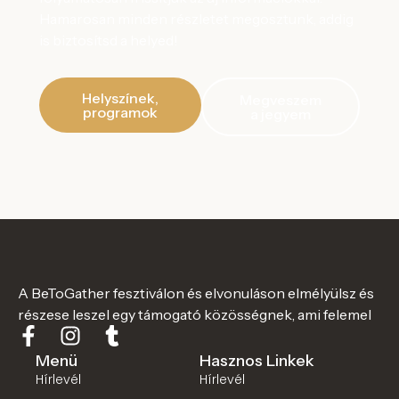
Hamarosan minden részletet megosztunk, addig
is biztosítsd a helyed!
Helyszínek,
Megveszem
programok
a jegyem
A BeToGather fesztiválon és elvonuláson elmélyülsz és
részese leszel egy támogató közösségnek, ami felemel
Menü
Hasznos Linkek
Hírlevél
Hírlevél