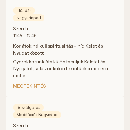
Előadás
Nagyszínpad
Szerda
11:45 - 12:45
Korlátok nélküli spiritualitás – híd Kelet és
Nyugat között
Gyerekkorunk óta külön tanuljuk Keletet és
Nyugatot, sokszor külön tekintünk a modern
ember...
MEGTEKINTÉS
Beszélgetés
Meditációs Nagysátor
Szerda