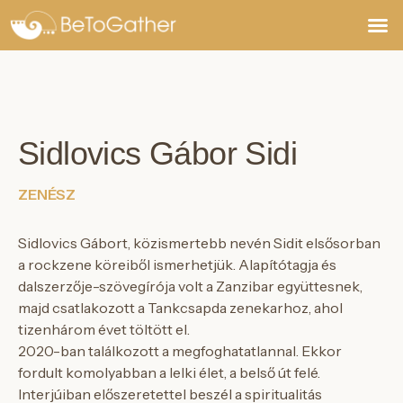
Jegyek,
Sidlovics Gábor Sidi
ZENÉSZ
Sidlovics Gábort, közismertebb nevén Sidit elsősorban
a rockzene köreiből ismerhetjük. Alapítótagja és
dalszerzője-szövegírója volt a Zanzibar együttesnek,
majd csatlakozott a
Tankcsapda zenekarhoz, ahol
tizenhárom évet töltött el.
2020-ban találkozott a megfoghatatlannal
. Ekkor
fordult komolyabban a lelki élet, a belső út felé.
Interjúiban előszeretettel beszél a spiritualitás