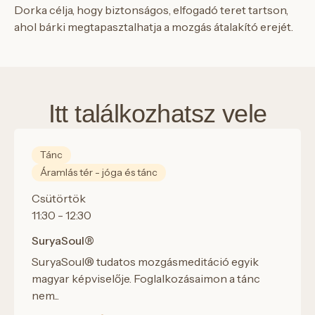
Dorka célja, hogy biztonságos, elfogadó teret tartson,
ahol bárki megtapasztalhatja a mozgás átalakító erejét.
Itt találkozhatsz vele
Tánc
Áramlás tér - jóga és tánc
Csütörtök
11:30 - 12:30
SuryaSoul®
SuryaSoul® tudatos mozgásmeditáció egyik
magyar képviselője. Foglalkozásaimon a tánc
nem...