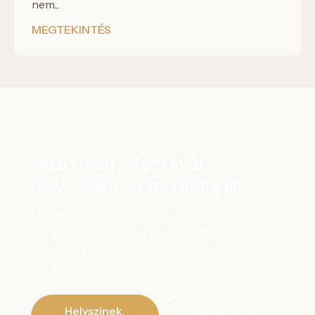
nem...
MEGTEKINTÉS
Nézd meg a fesztivál
helyszíneit és programjait!
Már feltöltöttük a program nagy részét, és
folyamatosan frissítjük az új információkkal.
Hamarosan minden részletet megosztunk, addig
is biztosítsd a helyed!
Helyszínek,
Megveszem