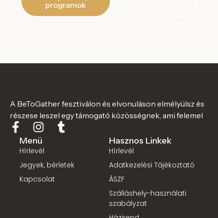
programok
a jegyem
A BeToGather fesztiválon és elvonuláson elmélyülsz és
részese leszel egy támogató közösségnek, ami felemel
Menü
Hasznos Linkek
Hírlevél
Hírlevél
Jegyek, bérletek
Adatkezelési Tájékoztató
Kapcsolat
ÁSZF
Szálláshely-használati
szabályzat
Házirend