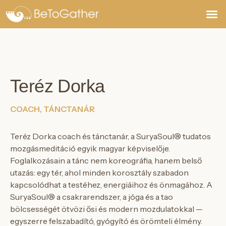
Jegyek,
Teréz Dorka
COACH, TÁNCTANÁR
Teréz Dorka coach és tánctanár, a SuryaSoul® tudatos
mozgásmeditáció egyik magyar képviselője.
Foglalkozásain a tánc nem koreográfia, hanem belső
utazás: egy tér, ahol minden korosztály szabadon
kapcsolódhat a testéhez, energiáihoz és önmagához. A
SuryaSoul® a csakrarendszer, a jóga és a tao
bölcsességét ötvözi ősi és modern mozdulatokkal —
egyszerre felszabadító, gyógyító és örömteli élmény.