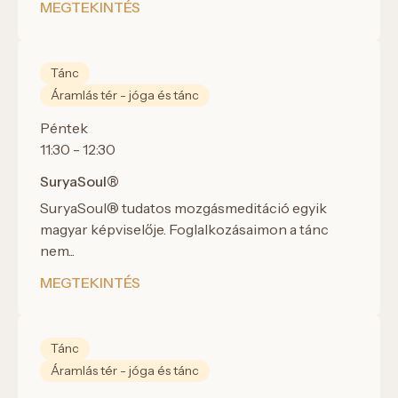
MEGTEKINTÉS
Tánc
Áramlás tér - jóga és tánc
Péntek
11:30 - 12:30
SuryaSoul®
SuryaSoul® tudatos mozgásmeditáció egyik
magyar képviselője. Foglalkozásaimon a tánc
nem...
MEGTEKINTÉS
Tánc
Áramlás tér - jóga és tánc