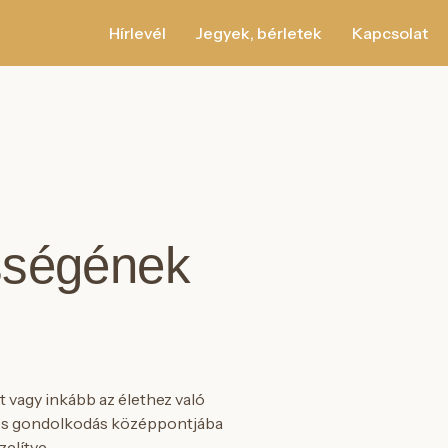
Hírlevél
Jegyek, bérletek
Kapcsolat
sségének
t vagy inkább az élethez való
özös gondolkodás középpontjába
elítve.