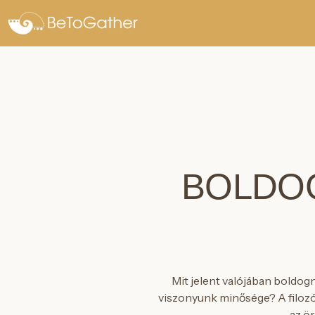
BOLDOGS
Mit jelent valójában boldogn
viszonyunk minősége? A filozó
– az ö