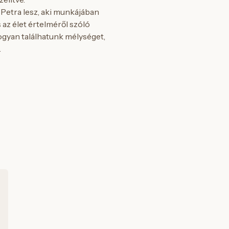
Petra lesz, aki munkájában
 az élet értelméről szóló
ogyan találhatunk mélységet,
.