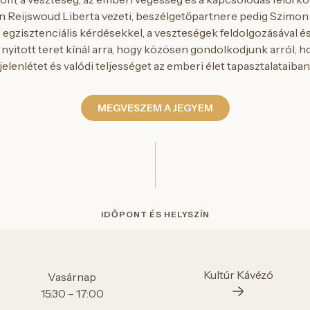
 Reijswoud Liberta vezeti, beszélgetőpartnere pedig Szimon 
 egzisztenciális kérdésekkel, a veszteségek feldolgozásával és
nyitott teret kínál arra, hogy közösen gondolkodjunk arról, h
jelenlétet és valódi teljességet az emberi élet tapasztalataiban
MEGVESZEM A JEGYEM
IDŐPONT ÉS HELYSZÍN
Kultúr Kávézó
Vasárnap
15:30 – 17:00