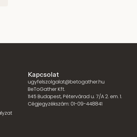
Kapcsolat
ugyfelszolgalat@betogather.hu
BeToGather Kft.
1145 Budapest, Pétervárad u. 7/A 2. em. 1.
Cégjegyzékszám: 01-09-448841
lyzat