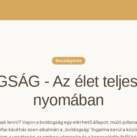
Beszélgetés
ÁG - Az élet telje
nyomában
ak lenni? Vajon a boldogság egy elérhető állapot, múló pillana
fiai kávéház ezen alkalmán a „boldogság” fogalma kerül a k
röm, a veszteség, az emberi végesség és a kapcsolódás felől köz