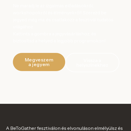
Ne maradj le az izgalmas előadásokról,
workshopokról és élményekről! Szerezd be
jegyed még ma, és csatlakozz a fesztivál tudatos
világához.
Kattints a gombra a jegyvásárláshoz, és
biztosítsd a helyed a legjobb programokon!
Megveszem
Vissza a
a jegyem
helyszínekhez
A BeToGather fesztiválon és elvonuláson elmélyülsz és