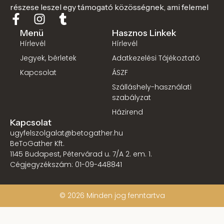
részese leszel egy támogató közösségnek, ami felemel
Menü
Hasznos Linkek
Hírlevél
Hírlevél
Jegyek, bérletek
Adatkezelési Tájékoztató
Kapcsolat
ÁSZF
Szálláshely-használati
szabályzat
Házirend
Kapcsolat
ugyfelszolgalat@betogather.hu
BeToGather Kft.
1145 Budapest, Pétervárad u. 7/A 2. em. 1.
Cégjegyzékszám: 01-09-448841
© 2026 Minden jog fenntartva