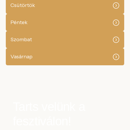
Csütörtök
Péntek
Szombat
Vasárnap
Tarts velünk a
fesztiválon!