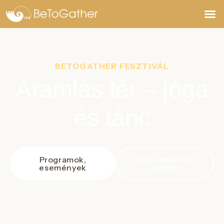
Jegyek,
BETOGATHER FESZTIVÁL
Áramlás tér – jóga
és tánc
Programok,
Megveszem a
események
jegyem