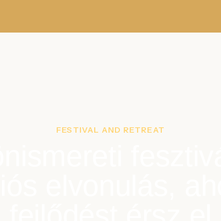
FESTIVAL AND RETREAT
nismereti fesztiv
iós elvonulás, aho
fejlődést érsz el