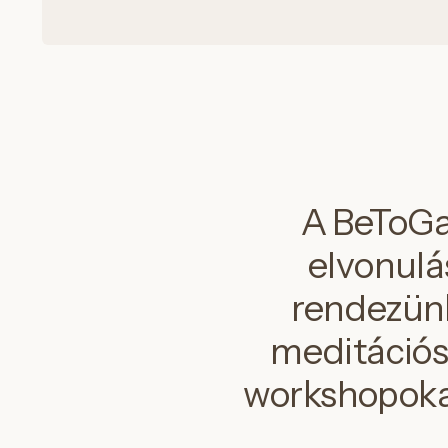
A BeToGat
elvonulá
rendezünk
meditációs 
workshopokat