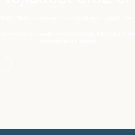
24-28. Balatonberény, Közlönykiadó Üdülő, Hét
fesztiválon és elvonuláson elcsendesedsz, feltöltődsz, és ré
közösségnek, ami felemel
k