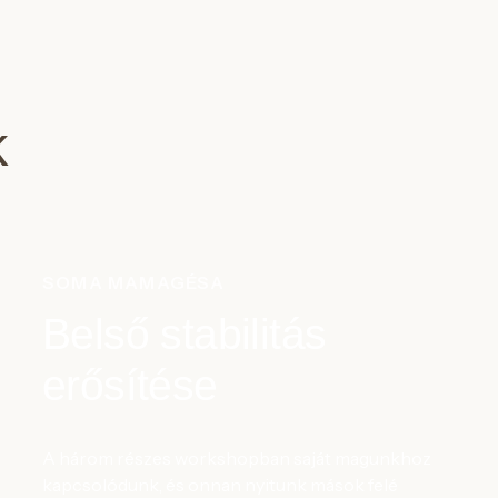
k
SOMA MAMAGÉSA
Belső stabilitás
erősítése
A három részes workshopban saját magunkhoz
kapcsolódunk, és onnan nyitunk mások felé