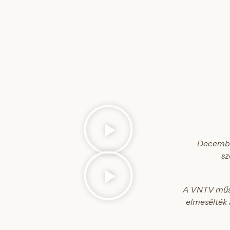
December
sz
A VNTV műso
elmesélték 