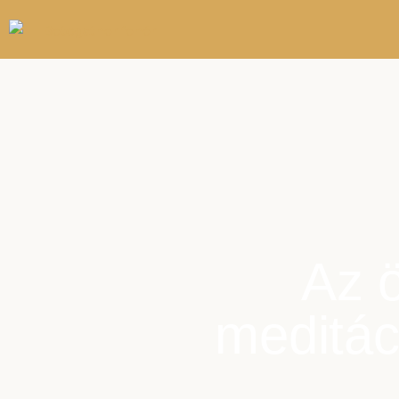
Az ö
meditác