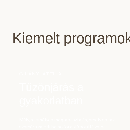
Kiemelt programo
GILÁNYI ATTILA
Tűzönjárás a
gyakorlatban
Mély, személyes megtapasztalás, amely sokak
számára valódi belső fordulóponttá válhat