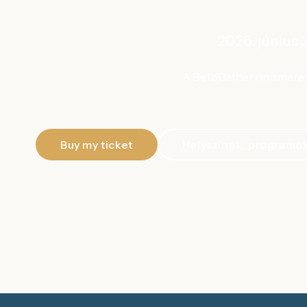
2026. június 
A BeToGather önismereti 
Buy my ticket
Helyszínek, programo