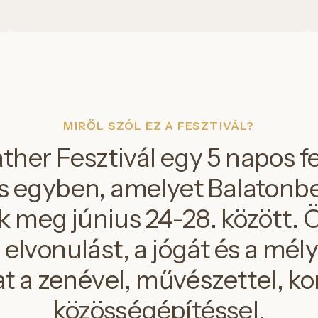
MIRŐL SZÓL EZ A FESZTIVÁL?
her Fesztivál egy 5 napos fe
s egyben, amelyet Balaton
 meg június 24-28. között. 
elvonulást, a jógát és a mél
 a zenével, művészettel, ko
közösségépítéssel.