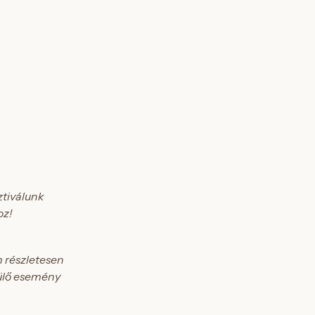
ztiválunk
oz!
 részletesen
rülő esemény