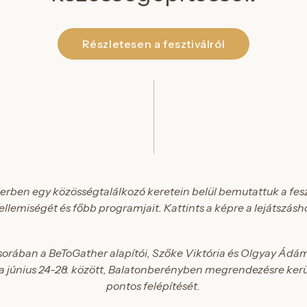
Részletesen a fesztiválról
ben egy közösségtalálkozó keretein belül bemutattuk a fes
ellemiségét és főbb programjait. Kattints a képre a lejátszásh
rában a BeToGather alapítói, Szőke Viktória és Olgyay Ádám
a június 24-28. között, Balatonberényben megrendezésre ke
pontos felépítését.