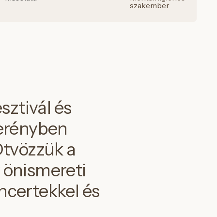
szakember
sztivál és
berényben
Ötvözzük a
y önismereti
ncertekkel és