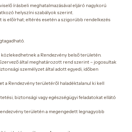
pviselő írásbeli meghatalmazásával eljáró nagykorú
atkozó helyszíni szabályok szerint.
 is előírhat; eltérés esetén a szigorúbb rendelkezés
egtagadható.
m közlekedhetnek a Rendezvény belső területén.
 Szervező által meghatározott rend szerint – jogosultak
ztonsági személyzet által adott egyedi, időben
t a Rendezvény területéről haladéktalanul ki kell
tetési, biztonsági vagy egészségügyi feladatokat ellátó
 A Rendezvény területén a megengedett legnagyobb