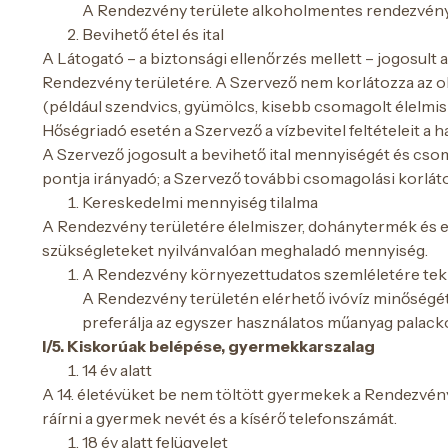
A Rendezvény területe alkoholmentes rendezvény: sz
Bevihető étel és ital
A Látogató – a biztonsági ellenőrzés mellett – jogosult
Rendezvény területére. A Szervező nem korlátozza az o
(például szendvics, gyümölcs, kisebb csomagolt élelmis
Hőségriadó esetén a Szervező a vízbevitel feltételeit a 
A Szervező jogosult a bevihető ital mennyiségét és csoma
pontja irányadó; a Szervező további csomagolási korlát
Kereskedelmi mennyiség tilalma
A Rendezvény területére élelmiszer, dohánytermék és
szükségleteket nyilvánvalóan meghaladó mennyiség.
A Rendezvény környezettudatos szemléletére tekint
A Rendezvény területén elérhető ivóvíz minőségét 
preferálja az egyszer használatos műanyag palac
I/5. Kiskorúak belépése, gyermekkarszalag
14 év alatt
A 14. életévüket be nem töltött gyermekek a Rendezvén
ráírni a gyermek nevét és a kísérő telefonszámát.
18 év alatt felügyelet