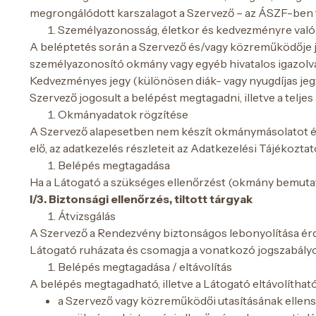
megrongálódott karszalagot a Szervező – az ÁSZF-ben fo
Személyazonosság, életkor és kedvezményre való 
A beléptetés során a Szervező és/vagy közreműködője j
személyazonosító okmány vagy egyéb hivatalos igazolvá
Kedvezményes jegy (különösen diák- vagy nyugdíjas jegy
Szervező jogosult a belépést megtagadni, illetve a telj
Okmányadatok rögzítése
A Szervező alapesetben nem készít okmánymásolatot és
elő, az adatkezelés részleteit az Adatkezelési Tájékoztat
Belépés megtagadása
Ha a Látogató a szükséges ellenőrzést (okmány bemutatá
I/3. Biztonsági ellenőrzés, tiltott tárgyak
Átvizsgálás
A Szervező a Rendezvény biztonságos lebonyolítása ér
Látogató ruházata és csomagja a vonatkozó jogszabályo
Belépés megtagadása / eltávolítás
A belépés megtagadható, illetve a Látogató eltávolíthat
a Szervező vagy közreműködői utasításának ellens