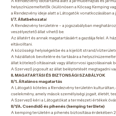
A Rendezvény időtartama alatt a járműbehajtás és jármű
helyszínüzemeltetők (különösen a Kócsag Kemping vagy 
a Rendezvény ideje alatt a Látogatók vonatkozásában a j
I/7. Állatbehozata
l
A Rendezvény területére – a jogszabályban meghatározo
veszélyeztető állat vihető be.
Az állatért és annak magatartásáért a gazdája felel. A há
eltávolítani.
A közösségi helyiségekbe és a kijelölt strand/vízterületr
A háziállatok bevitelére és tartására a helyszínüzemelte
állat kötelező oltásainak vagy állatorvosi igazolásainak 
A Szervező jogosult az állat beléptetését megtagadni vag
II. MAGATARTÁSI ÉS BIZTONSÁGI SZABÁLYOK
II/1. Általános magatartás
A Látogató köteles a Rendezvény területén kulturáltan,
cselekmény, amely mások személyiségi jogait, életét, tes
A Szervező kéri a Látogatókat a természeti értékek óvás
II/1/A. Csendidő és pihenés (kemping területe)
A kemping területén a pihenés biztosítása érdekében 