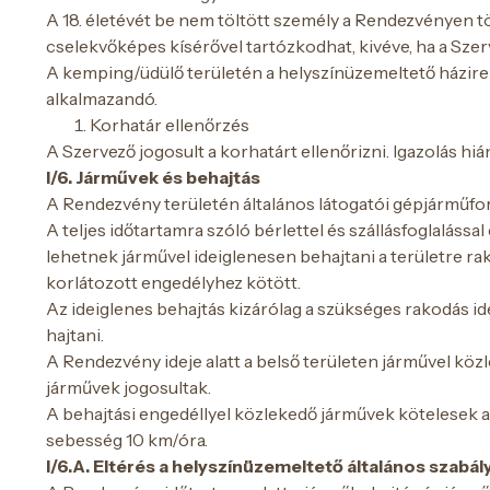
A 18. életévét be nem töltött személy a Rendezvényen tö
cselekvőképes kísérővel tartózkodhat, kivéve, ha a Szer
A kemping/üdülő területén a helyszínüzemeltető házirend
alkalmazandó.
Korhatár ellenőrzés
A Szervező jogosult a korhatárt ellenőrizni. Igazolás h
I/6. Járművek és behajtás
A Rendezvény területén általános látogatói gépjárműfo
A teljes időtartamra szóló bérlettel és szállásfoglaláss
lehetnek járművel ideiglenesen behajtani a területre ra
korlátozott engedélyhez kötött.
Az ideiglenes behajtás kizárólag a szükséges rakodás id
hajtani.
A Rendezvény ideje alatt a belső területen járművel közl
járművek jogosultak.
A behajtási engedéllyel közlekedő járművek kötelesek a
sebesség 10 km/óra.
I/6.A. Eltérés a helyszínüzemeltető általános szabály