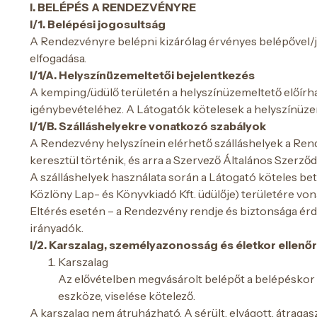
I. BELÉPÉS A RENDEZVÉNYRE
I/1. Belépési jogosultság
A Rendezvényre belépni kizárólag érvényes belépővel/jo
elfogadása.
I/1/A. Helyszínüzemeltetői bejelentkezés
A kemping/üdülő területén a helyszínüzemeltető előírh
igénybevételéhez. A Látogatók kötelesek a helyszínüzem
I/1/B. Szálláshelyekre vonatkozó szabályok
A Rendezvény helyszínein elérhető szálláshelyek a Rend
keresztül történik, és arra a Szervező Általános Szerződé
A szálláshelyek használata során a Látogató köteles b
Közlöny Lap- és Könyvkiadó Kft. üdülője) területére vo
Eltérés esetén – a Rendezvény rendje és biztonsága érde
irányadók.
I/2. Karszalag, személyazonosság és életkor ellenő
Karszalag
Az elővételben megvásárolt belépőt a belépéskor a
eszköze, viselése kötelező.
A karszalag nem átruházható. A sérült, elvágott, átragas