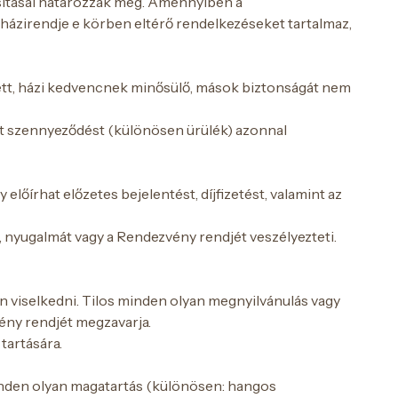
asításai határozzák meg. Amennyiben a
házirendje e körben eltérő rendelkezéseket tartalmaz,
dett, házi kedvencnek minősülő, mások biztonságát nem
ozott szennyeződést (különösen ürülék) azonnal
lőírhat előzetes bejelentést, díjfizetést, valamint az
át, nyugalmát vagy a Rendezvény rendjét veszélyezteti.
n viselkedni. Tilos minden olyan megnyilvánulás vagy
vény rendjét megzavarja.
tartására.
inden olyan magatartás (különösen: hangos