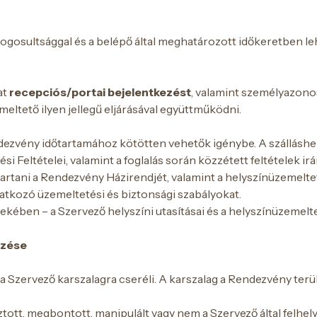
gosultsággal és a belépő által meghatározott időkeretben leh
at
recepciós/portai bejelentkezést
, valamint személyazono
eltető ilyen jellegű eljárásával együttműködni.
ezvény időtartamához kötötten vehetők igénybe. A szálláshelye
si Feltételei, valamint a foglalás során közzétett feltételek ir
etartani a Rendezvény Házirendjét, valamint a helyszínüzemel
natkozó üzemeltetési és biztonsági szabályokat.
kében – a Szervező helyszíni utasításai és a helyszínüzemelte
rzése
 Szervező karszalagra cseréli. A karszalag a Rendezvény terü
ztott, megbontott, manipulált vagy nem a Szervező által felhel