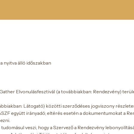
a nyitva álló időszakban
.
ToGather Elvonulásfesztivál (a továbbiakban: Rendezvény) terü
biakban: Látogató) közötti szerződéses jogviszony részletes 
 ÁSZF együtt irányadó; eltérés esetén a dokumentumokat a Re
ezni.
 tudomásul veszi, hogy a Szervező a Rendezvény lebonyolítás