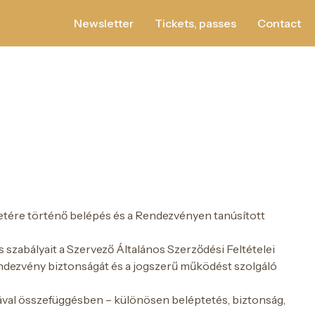
Newsletter
Tickets, passes
Contact
letére történő belépés és a Rendezvényen tanúsított
szabályait a Szervező Általános Szerződési Feltételei
ndezvény biztonságát és a jogszerű működést szolgáló
ával összefüggésben – különösen beléptetés, biztonság,