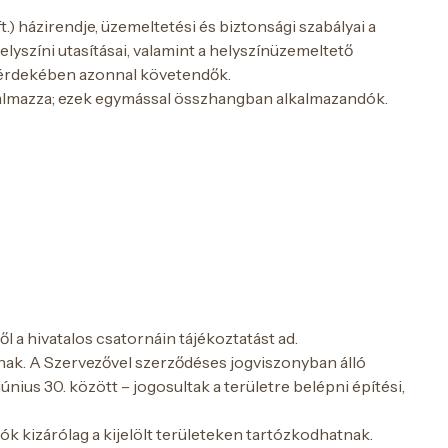
 házirendje, üzemeltetési és biztonsági szabályai a
yszíni utasításai, valamint a helyszínüzemeltető
ga érdekében azonnal követendők.
rtalmazza; ezek egymással összhangban alkalmazandók.
l a hivatalos csatornáin tájékoztatást ad.
ak. A Szervezővel szerződéses jogviszonyban álló
ius 30. között – jogosultak a területre belépni építési,
atók kizárólag a kijelölt területeken tartózkodhatnak.