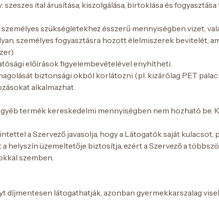
eszes ital árusítása, kiszolgálása, birtoklása és fogyasztása t
 a személyes szükségletekhez ésszerű mennyiségben vizet, valam
lyan, személyes fogyasztásra hozott élelmiszerek bevitelét,
zer).
hatósági előírások figyelembevételével enyhítheti.
golását biztonsági okból korlátozni (pl. kizárólag PET palack)
ozásokat alkalmazhat.
 egyéb termék kereskedelmi mennyiségben nem hozható be. 
ettel a Szervező javasolja, hogy a Látogatók saját kulacsot,
a helyszín üzemeltetője biztosítja, ezért a Szervező a többsz
kokkal szemben.
yt díjmentesen látogathatják, azonban gyermekkarszalag visel