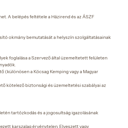
et. A belépés feltétele a Házirend és az ÁSZF
sító okmány bemutatását a helyszín szolgáltatásainak
k foglalása a Szervező által üzemeltetett felületen
ányadók.
tető (különösen a Kócsag Kemping vagy a Magyar
tő kötelező biztonsági és üzemeltetési szabályai az
letén tartózkodás és a jogosultság igazolásának
yezett karszalag érvénytelen. Elveszett vagy