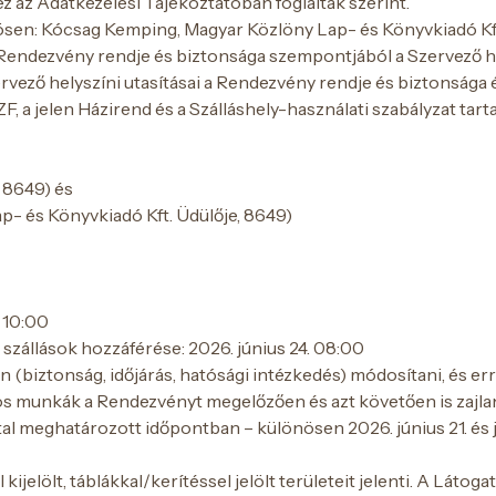
 az Adatkezelési Tájékoztatóban foglaltak szerint.
en: Kócsag Kemping, Magyar Közlöny Lap- és Könyvkiadó Kft.)
endezvény rendje és biztonsága szempontjából a Szervező hel
zervező helyszíni utasításai a Rendezvény rendje és biztonsá
, a jelen Házirend és a Szálláshely-használati szabályzat ta
 8649) és
p- és Könyvkiadó Kft. Üdülője, 8649)
. 10:00
 szállások hozzáférése: 2026. június 24. 08:00
 (biztonság, időjárás, hatósági intézkedés) módosítani, és errő
s munkák a Rendezvényt megelőzően és azt követően is zajlan
l meghatározott időpontban – különösen 2026. június 21. és jún
kijelölt, táblákkal/kerítéssel jelölt területeit jelenti. A Látog