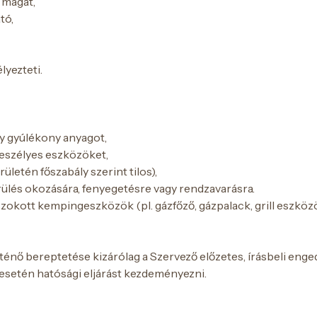
 magát,
tó,
lyezteti.
y gyúlékony anyagot,
veszélyes eszközöket,
letén főszabály szerint tilos),
rülés okozására, fenyegetésre vagy rendzavarásra.
zokott kempingeszközök (pl. gázfőző, gázpalack, grill eszköz
énő bereptetése kizárólag a Szervező előzetes, írásbeli enge
 esetén hatósági eljárást kezdeményezni.