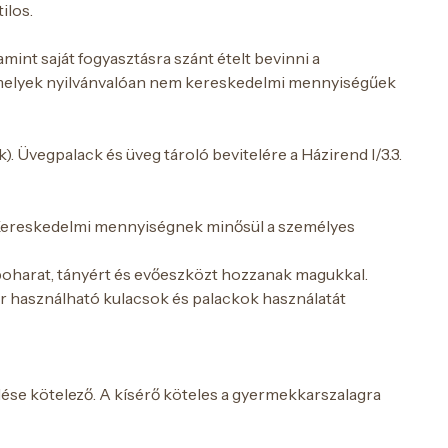
ilos.
int saját fogyasztásra szánt ételt bevinni a
 amelyek nyilvánvalóan nem kereskedelmi mennyiségűek
. Üvegpalack és üveg tároló bevitelére a Házirend I/3.3.
Kereskedelmi mennyiségnek minősül a személyes
 poharat, tányért és evőeszközt hozzanak magukkal.
ör használható kulacsok és palackok használatát
ése kötelező. A kísérő köteles a gyermekkarszalagra