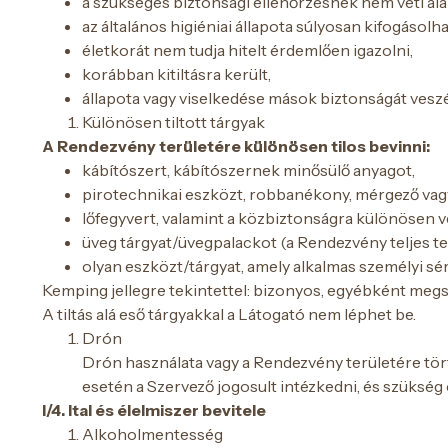
a szükséges biztonsági ellenőrzésnek nem veti alá
az általános higiéniai állapota súlyosan kifogásolha
életkorát nem tudja hitelt érdemlően igazolni,
korábban kitiltásra került,
állapota vagy viselkedése mások biztonságát veszé
Különösen tiltott tárgyak
A Rendezvény területére különösen tilos bevinni:
kábítószert, kábítószernek minősülő anyagot,
pirotechnikai eszközt, robbanékony, mérgező vag
lőfegyvert, valamint a közbiztonságra különösen 
üveg tárgyat/üvegpalackot (a Rendezvény teljes terü
olyan eszközt/tárgyat, amely alkalmas személyi sé
Kemping jellegre tekintettel: bizonyos, egyébként megs
A tiltás alá eső tárgyakkal a Látogató nem léphet be.
Drón
Drón használata vagy a Rendezvény területére tört
esetén a Szervező jogosult intézkedni, és szükség
I/4. Ital és élelmiszer bevitele
Alkoholmentesség