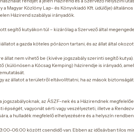
használat rendjét a jelen Házirend és a Szervező helyszíni ut
a Magyar Közlöny Lap- és Könyvkiadó Kft. üdülője) általános 
elen Házirend szabályai irányadók.
tt segítő kutyákon túl – kizárólag a Szervező által megenge
ziállatot a gazda köteles pórázon tartani, és az állat által ok
e állat nem vihető be (kivéve jogszabály szerinti segítő kutya).
tő (különösen a Kócsag Kemping) házirendje is irányadó, amely e
bemutatását.
y az állatot a területről eltávolíttatni, ha az mások biztonság
 a jogszabályoknak, az ÁSZF-nek és a Házirendnek megfelelőe
ti épségét, vagyonát sérti vagy veszélyezteti, illetve a Rendez
ára, a hulladék megfelelő elhelyezésére és a helyszín rendben 
23:00–06:00 között csendidő van. Ebben az idősávban tilos m