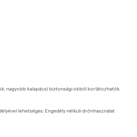
ök, nagyobb kalapács) biztonsági okból korlátozhatók.
délyével lehetséges. Engedély nélküli drónhasználat