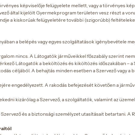
rvényes képviselője felügyelete mellett, vagy a törvényes ké
vező által kijelölt Gyermekprogram területen vesz részt a von
je a kiskorúak felügyeletére további (szigorúbb) feltételeket
iányában a belépés vagy egyes szolgáltatások igénybevétele m
rgalom nincs. A Látogatók járműveikkel főszabály szerint ne
al érkező Látogatók a beköltözés és kiköltözés időszakában – a
kodás céljából. A behajtás minden esetben a Szervező vagy a bi
ejére engedélyezett. A rakodás befejezését követően a járműve
ekedni kizárólag a Szervező, a szolgáltatók, valamint az üzemel
 Szervező és a biztonsági személyzet utasításait betartani.
aitól