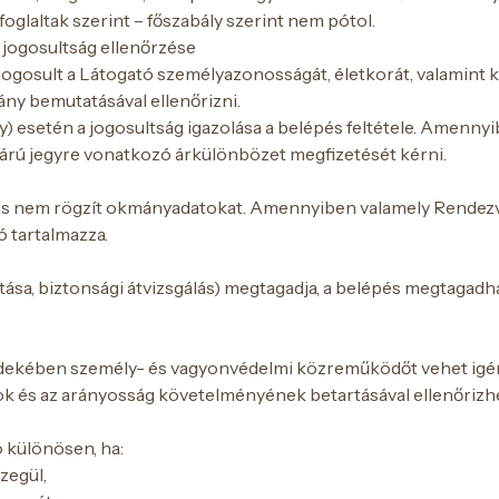
glaltak szerint – főszabály szerint nem pótol.
jogosultság ellenőrzése
ogosult a Látogató személyazonosságát, életkorát, valamint
ny bemutatásával ellenőrizni.
) esetén a jogosultság igazolása a belépés feltétele. Amenny
es árú jegyre vonatkozó árkülönbözet megfizetését kérni.
 nem rögzít okmányadatokat. Amennyiben valamely Rendezvény
ó tartalmazza.
sa, biztonsági átvizsgálás) megtagadja, a belépés megtagadha
dekében személy- és vagyonvédelmi közreműködőt vehet igény
k és az arányosság követelményének betartásával ellenőrizh
ó különösen, ha:
zegül,