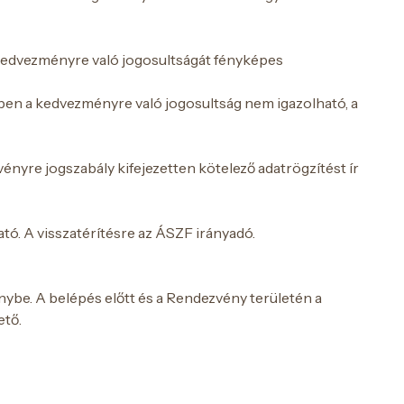
 kedvezményre való jogosultságát fényképes
iben a kedvezményre való jogosultság nem igazolható, a
re jogszabály kifejezetten kötelező adatrögzítést ír
tó. A visszatérítésre az ÁSZF irányadó.
be. A belépés előtt és a Rendezvény területén a
ető.