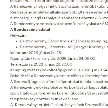
dokumentáció és promóció céljából – adatkezelést végez
A Rendezvény helyszínét biztosító üzemeltetők (különös
Rendezvény területén alkalmazandók. Eltérés esetén a R
biztonsági jellegű szabályai elsőbbséget élveznek. A S
A Rendezvényre vonatkozó alapvető szabályokat az ÁSZF
A Rendezvény adatai
Helyszín:
Balatonberény, Gábor Áron u. 1. (Kócsag Kemping,
Balatonberény, Hétvezér u. 49. (Magyar Közlöny La
Időtartam: 2026. június 24–28.
Kapunyitás / területnyitás: 2026. június 24. 09:00
Területzárás: 2026. június 28. 20:00
Kemping nyitása (beköltözőjegy nélkül): 2026. június 24
Beköltözés a Rendezvény kezdete előtt / előretelepített
A Szervező jogosult a fenti időpontokat indokolt esetben
A Rendezvény előkészítésével és bontásával kapcsolato
szolgáltatók, partnerek és közreműködők a Szervező álta
telepítési vagy bontási munkák céljából.
A „Rendezvény területe” a fenti helyszínek Szervező által 